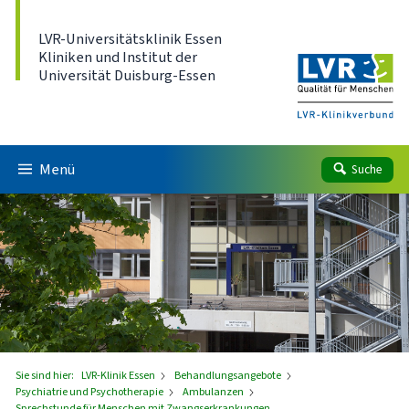
Direkt zum Inhalt
LVR-Universitätsklinik Essen
Kliniken und Institut der
Universität Duisburg-Essen
Menü
Suche
Sie sind hier:
LVR-Klinik Essen
Behandlungsangebote
Psychiatrie und Psychotherapie
Ambulanzen
Sprechstunde für Menschen mit Zwangserkrankungen