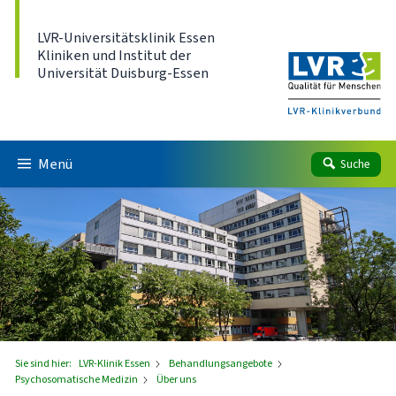
Direkt zum Inhalt
LVR-Universitätsklinik Essen
Kliniken und Institut der
Universität Duisburg-Essen
Menü
Suche
Sie sind hier:
LVR-Klinik Essen
Behandlungsangebote
Psychosomatische Medizin
Über uns