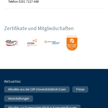
Telefon 0201 7227-448
Zertifikate und Mitgliedschaften
Fußnavigation
Aktuelles
Aktuelles aus der LVR-Universitätsklinik Essen
Presse
Veranstaltungen
Aktuelles zur forensischen Klinik in Essen-Heidhausen