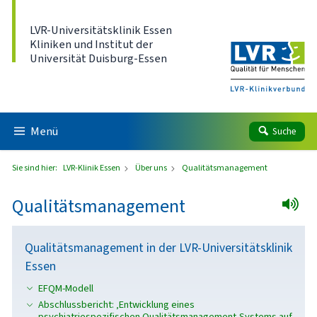
Direkt zum Inhalt
LVR-Universitätsklinik Essen
Kliniken und Institut der
Universität Duisburg-Essen
Menü
Suche
Sie sind hier:
LVR-Klinik Essen
Über uns
Qualitätsmanagement
Qualitätsmanagement
Qualitätsmanagement in der LVR-Universitätsklinik
Essen
EFQM-Modell
Abschlussbericht: ‚Entwicklung eines
psychiatriespezifischen Qualitätsmanagement-Systems auf