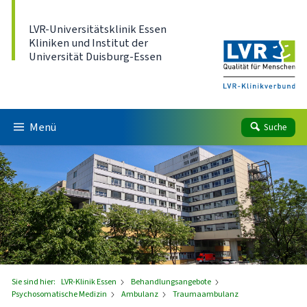
Direkt zum Inhalt
LVR-Universitätsklinik Essen
Kliniken und Institut der
Universität Duisburg-Essen
Menü
Suche
Sie sind hier:
LVR-Klinik Essen
Behandlungsangebote
Psychosomatische Medizin
Ambulanz
Traumaambulanz