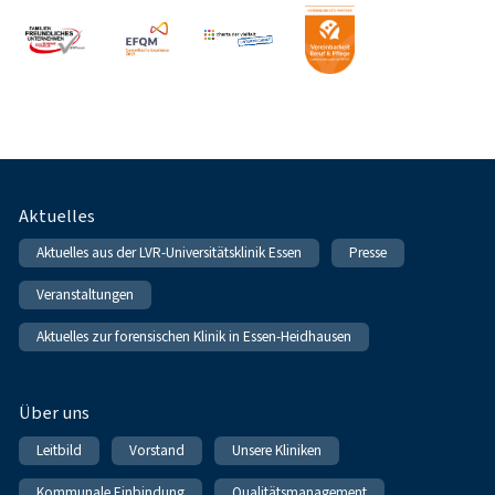
Fußnavigation
Aktuelles
Aktuelles aus der LVR-Universitätsklinik Essen
Presse
Veranstaltungen
Aktuelles zur forensischen Klinik in Essen-Heidhausen
Über uns
Leitbild
Vorstand
Unsere Kliniken
Kommunale Einbindung
Qualitätsmanagement