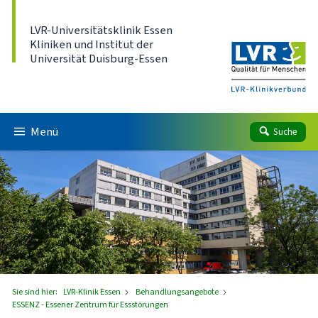
Direkt zum Inhalt
LVR-Universitätsklinik Essen
Kliniken und Institut der
Universität Duisburg-Essen
Menü
Suche
Sie sind hier:
LVR-Klinik Essen
Behandlungsangebote
ESSENZ - Essener Zentrum für Essstörungen